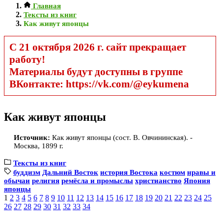
Главная
Тексты из книг
Как живут японцы
С 21 октября 2026 г. сайт прекращает
работу!
Материалы будут доступны в группе
ВКонтакте: https://vk.com/@eykumena
Как живут японцы
Источник:
Как живут японцы (сост. В. Овчининская). -
Москва, 1899 г.
Тексты из книг
буддизм
Дальний Восток
история Востока
костюм
нравы и
обычаи
религия
ремёсла и промыслы
христианство
Япония
японцы
1
2
3
4
5
6
7
8
9
10
11
12
13
14
15
16
17
18
19
20
21
22
23
24
25
26
27
28
29
30
31
32
33
34