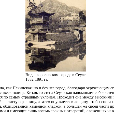
Вид в королевском городе в Сеуле.
1882-1891 гг.
вна, как Пекинская; но и без нее город, благодаря окружающим 
сивее столицы Китая, то стена Сеульская напоминает собою сте
ется по самым страшным уклонам. Проходит она между высокими 
ой — чистую равнину, а затем опускается в лощину, чтобы снова п
ы, облицованной каменной кладкой, в большей же своей части п
бцами и имеющее лишь восемь арочных отверстий, сложенных из 