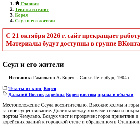
Главная
Тексты из книг
Корея
Сеул и его жители
С 21 октября 2026 г. сайт прекращает работу
Материалы будут доступны в группе ВКонта
Сеул и его жители
Источник:
Гамильтон А. Корея. - Санкт-Петербург, 1904 г.
Тексты из книг
Корея
Дальний Восток
корейцы
Корея
костюм
нравы и обычаи
Местоположение Сеула восхитительно. Высокие холмы и горы 
за свое существование. Долины между холмами свежи и покры
портом Чемульпо. Воздух чист и прозрачен; город приветлив 
корейских зданий к городской стене и обращенном в Станцион