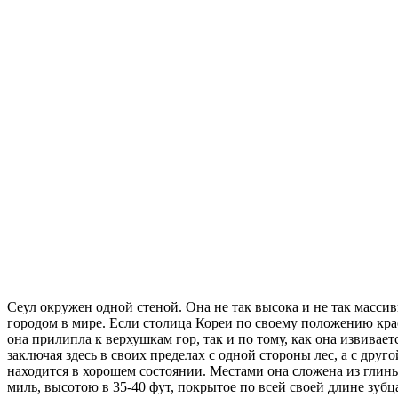
Сеул окружен одной стеной. Она не так высока и не так масси
городом в мире. Если столица Кореи по своему положению кра
она прилипла к верхушкам гор, так и по тому, как она извива
заключая здесь в своих пределах с одной стороны лес, а с друг
находится в хорошем состоянии. Местами она сложена из глин
миль, высотою в 35-40 фут, покрытое по всей своей длине зу