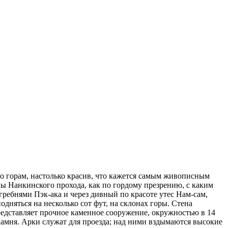
его горам, настолько красив, что кажется самым живописным
ны Нанкинского прохода, как по гордому презрению, с каким
гребнями Пэк-ака и через дивный по красоте утес Нам-сам,
одняться на несколько сот фут, на склонах горы. Стена
редставляет прочное каменное сооружение, окружностью в 14
камня. Арки служат для проезда; над ними вздымаются высокие