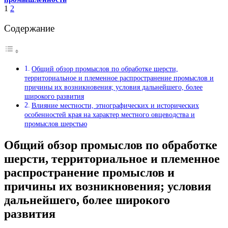
1
2
Содержание
Общий обзор промыслов по обработке шерсти,
территориальное и племенное распространение промыслов и
причины их возникновения; условия дальнейшего, более
широкого развития
Влияние местности, этнографических и исторических
особенностей края на характер местного овцеводства и
промыслов шерстью
Общий обзор промыслов по обработке
шерсти, территориальное и племенное
распространение промыслов и
причины их возникновения; условия
дальнейшего, более широкого
развития