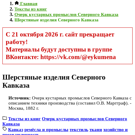
Главная
Тексты из книг
Очерк кустарных промыслов Северного Кавказа
Шерстяные изделия Северного Кавказа
С 21 октября 2026 г. сайт прекращает
работу!
Материалы будут доступны в группе
ВКонтакте: https://vk.com/@eykumena
Шерстяные изделия Северного
Кавказа
Источник:
Очерк кустарных промыслов Северного Кавказа с
описанием техники производства (составил О.В. Маргграф). -
Москва, 1882 г.
Тексты из книг
Очерк кустарных промыслов Северного
Кавказа
Кавказ
ремёсла и промыслы
текстиль
ткани
хозяйство и
промышленность