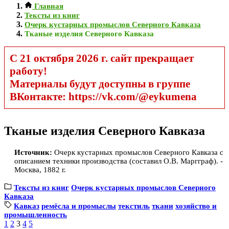
Главная
Тексты из книг
Очерк кустарных промыслов Северного Кавказа
Тканые изделия Северного Кавказа
С 21 октября 2026 г. сайт прекращает
работу!
Материалы будут доступны в группе
ВКонтакте: https://vk.com/@eykumena
Тканые изделия Северного Кавказа
Источник:
Очерк кустарных промыслов Северного Кавказа с
описанием техники производства (составил О.В. Маргграф). -
Москва, 1882 г.
Тексты из книг
Очерк кустарных промыслов Северного
Кавказа
Кавказ
ремёсла и промыслы
текстиль
ткани
хозяйство и
промышленность
1
2
3
4
5