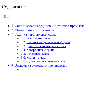
Содержание
Общий обзор народностей и районов промысла
Обзор суконного промысла
Техника изготовления сукна
Осетинские сукна
Лезгинские (дагестанские) сукна
Дагестанский ткацкий станок
Кабардинские сукна
Чеченские сукна
Казачьи сукна
Сукна степняков-кочевников
Экономика суконного производства