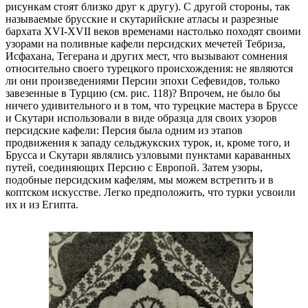
рисункам стоят близко друг к другу). С другой стороны, так
называемые брусские и скутарийские атласы и разрезные
бархата XVI-XVII веков временами настолько походят своими
узорами на поливные кафели персидских мечетей Тебриза,
Исфахана, Тегерана и других мест, что вызывают сомнения
относительно своего турецкого происхождения: не являются
ли они произведениями Персии эпохи Сефевидов, только
завезенные в Турцию (см. рис. 118)? Впрочем, не было бы
ничего удивительного и в том, что турецкие мастера в Бруссе
и Скутари использовали в виде образца для своих узоров
персидские кафели: Персия была одним из этапов
продвижения к западу сельджукских турок, и, кроме того, и
Брусса и Скутари являлись узловыми пунктами караванных
путей, соединяющих Персию с Европой. Затем узоры,
подобные персидским кафелям, мы можем встретить и в
коптском искусстве. Легко предположить, что турки усвоили
их и из Египта.