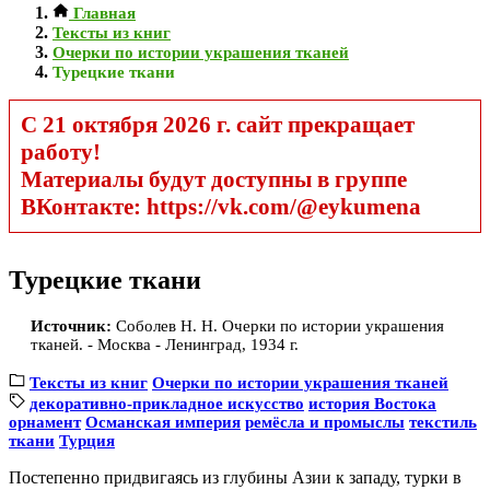
Главная
Тексты из книг
Очерки по истории украшения тканей
Турецкие ткани
С 21 октября 2026 г. сайт прекращает
работу!
Материалы будут доступны в группе
ВКонтакте: https://vk.com/@eykumena
Турецкие ткани
Источник:
Соболев Н. Н. Очерки по истории украшения
тканей. - Москва - Ленинград, 1934 г.
Тексты из книг
Очерки по истории украшения тканей
декоративно-прикладное искусство
история Востока
орнамент
Османская империя
ремёсла и промыслы
текстиль
ткани
Турция
Постепенно придвигаясь из глубины Азии к западу, турки в