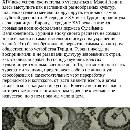
XIV веке успели окончательно утвердиться в Малой Азии и
здесь выступить как наследники разнообразных культур,
последовательно сменявших друг друга, начиная с самой
глубокой древности. В середине XV века Турция продвинула
свою границу в Европу, в средине XVI века слагается
громадная военно-феодальная держава Сулеймана
Великолепного. Турция в эпоху своего расцвета не создала
значительного и самостоятельного искусства украшения
тканей. Это было обусловлено, вероятно, самым характером
общественного устройства Турции. Турки никогда не
воспринимали и не развивали культуру завоеванных стран,
как это делали арабы. В господствующих классах
культивируется только военное дело. То, что можно называть
турецкими тканями, представляет собою не лишенную
своеобразных и самостоятельных черт переработку
персидского и коптского, отчасти византийского, а затем
итальянского ткацкого искусства. Более самостоятельные и
интересные достижения дает нам турецкое крестьянское
искусство, но о нем пока мы мало знаем.