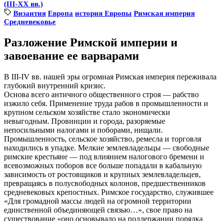
(III-ХХ вв.)
Византия
Европа
история Европы
Римская империя
Средневековье
Разложение Римской империи и
завоевание ее варварами
В III-IV вв. нашей эры огромная Римская империя переживала
глубокий внутренний кризис.
Основа всего античного общественного строя — рабство
изжило себя. Применение труда рабов в промышленности и
крупном сельском хозяйстве стало экономически
невыгодным. Провинции и города, разоряемые
непосильными налогами и поборами, нищали.
Промышленность, сельское хозяйство, ремесла и торговля
находились в упадке. Мелкие землевладельцы — свободные
римские крестьяне — под влиянием налогового бремени и
всевозможных поборов все больше попадали в кабальную
зависимость от ростовщиков и крупных землевладельцев,
превращаясь в полусвободных колонов, предшественников
средневековых крепостных. Римское государство, служившее
«Для громадной массы людей на огромной территории
единственной объединяющей связью…», свое право на
существование «оно основывало на поддержании порядка