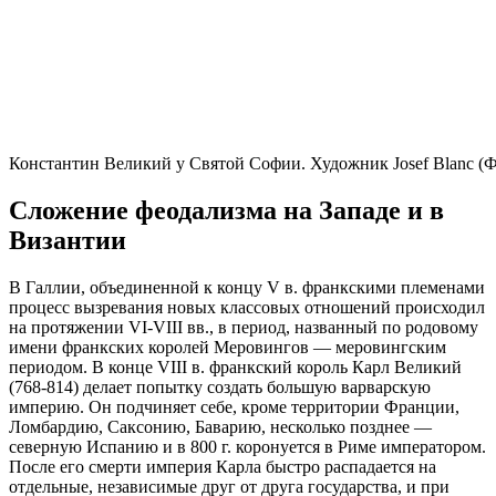
Константин Великий у Святой Софии. Художник Josef Blanc (Ф
Сложение феодализма на Западе и в
Византии
В Галлии, объединенной к концу V в. франкскими племенами
процесс вызревания новых классовых отношений происходил
на протяжении VI-VIII вв., в период, названный по родовому
имени франкских королей Меровингов — меровингским
периодом. В конце VIII в. франкский король Карл Великий
(768-814) делает попытку создать большую варварскую
империю. Он подчиняет себе, кроме территории Франции,
Ломбардию, Саксонию, Баварию, несколько позднее —
северную Испанию и в 800 г. коронуется в Риме императором.
После его смерти империя Карла быстро распадается на
отдельные, независимые друг от друга государства, и при