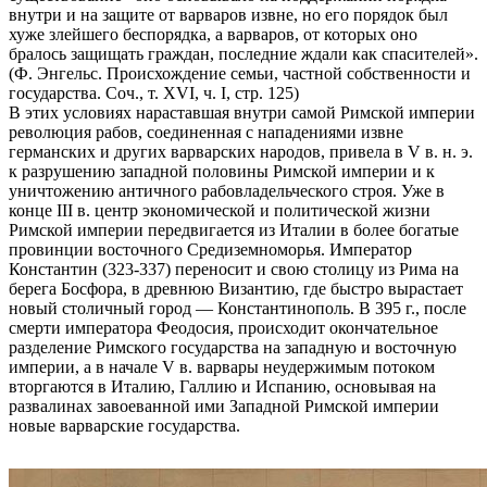
внутри и на защите от варваров извне, но его порядок был
хуже злейшего беспорядка, а варваров, от которых оно
бралось защищать граждан, последние ждали как спасителей».
(Ф. Энгельс. Происхождение семьи, частной собственности и
государства. Соч., т. XVI, ч. I, стр. 125)
В этих условиях нараставшая внутри самой Римской империи
революция рабов, соединенная с нападениями извне
германских и других варварских народов, привела в V в. н. э.
к разрушению западной половины Римской империи и к
уничтожению античного рабовладельческого строя. Уже в
конце III в. центр экономической и политической жизни
Римской империи передвигается из Италии в более богатые
провинции восточного Средиземноморья. Император
Константин (323-337) переносит и свою столицу из Рима на
берега Босфора, в древнюю Византию, где быстро вырастает
новый столичный город — Константинополь. В 395 г., после
смерти императора Феодосия, происходит окончательное
разделение Римского государства на западную и восточную
империи, а в начале V в. варвары неудержимым потоком
вторгаются в Италию, Галлию и Испанию, основывая на
развалинах завоеванной ими Западной Римской империи
новые варварские государства.