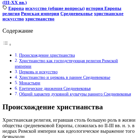
(III-ХХ вв.)
Европа
искусство (общие вопросы)
история Европы
религия
Римская империя
Средневековье
христианское
искусство
христианство
Содержание
Происхождение христианства
Христианство как господствующая религия Римской
империи
Церковь и искусство
Христианство и церковь в раннее Средневековье
Монастыри
Еретические движения Средневековья
Общий характер духовной культуры раннего Средневековья
Происхождение христианства
Христианская религия, игравшая столь большую роль в жизни
общества средневековой Европы, сложилась во II-III вв. н. э. в
недрах Римской империи как идеологическое выражение того
безвыходн