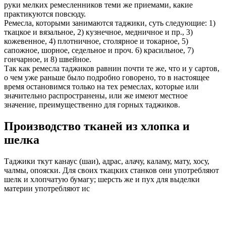
руки мелких ремесленников теми же приемами, какие
практикуются повсюду.
Ремесла, которыми занимаются таджики, суть следующие: 1)
ткацкое и вязальное, 2) кузнечное, медничное и пр., 3)
кожевенное, 4) плотничное, столярное и токарное, 5)
сапожное, шорное, седельное и проч. 6) красильное, 7)
гончарное, и 8) швейное.
Так как ремесла таджиков равнин почти те же, что и у сартов,
о чем уже раньше было подробно говорено, то в настоящее
время остановимся только на тех ремеслах, которые или
значительно распространены, или же имеют местное
значение, преимущественно для горных таджиков.
Производство тканей из хлопка и
шелка
Таджики ткут канаус (шаи), адрас, алачу, каламу, мату, хосу,
чалмы, опояски. Для своих ткацких станков они употребляют
шелк и хлопчатую бумагу; шерсть же и пух для выделки
материи употребляют ис